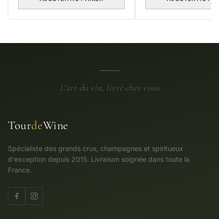
L'art du vin, livré chez vous
Tour
de
Wine
Spécialiste des grands crus, champagnes et spiritueux
d'exception depuis 2015. Livraison soignée dans toute la
France.