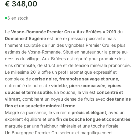
€
348,00
6 en stock
Le
Vosne-Romanée Premier Cru « Aux Brûlées » 2019
du
Domaine d'Eugénie
est une expression puissante mais
finement sculptée de l'un des vignobles Premier Cru les plus
estimés de Vosne-Romanée. Situé en hauteur sur la pente au-
dessus du village, Aux Brûlées est réputé pour produire des
vins d'intensité, de structure et de tension minérale prononcée.
Le millésime 2019 offre un profil aromatique expressif et
complexe de
cerise noire, framboise sauvage et prune
,
entremêlé de notes de
violette, pierre concassée, épices
douces et terre subtile
. En bouche, le vin est
concentré et
vibrant
, combinant un noyau dense de fruits avec
des tannins
fins et un squelette minéral ferme
.
Malgré sa puissance, le vin reste
précis et élégant
, avec un
excellent équilibre et une
fin de bouche longue et concentrée
marquée par une fraîcheur minérale et une touche florale.
Un Bourgogne Premier Cru sérieux et magnifiquement