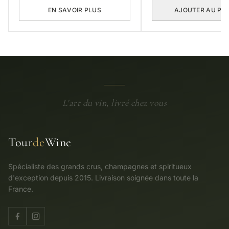
EN SAVOIR PLUS
AJOUTER AU PA
L'art du vin, livré chez vous
Tour
de
Wine
Spécialiste des grands crus, champagnes et spiritueux
d'exception depuis 2015. Livraison soignée dans toute la
France.