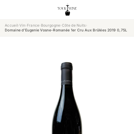
Accueil
›
Vin
›
France
›
Bourgogne
›
Côte de Nuits
›
Domaine d'Eugenie Vosne-Romanée 1er Cru Aux Brûlées 2019 0,75L