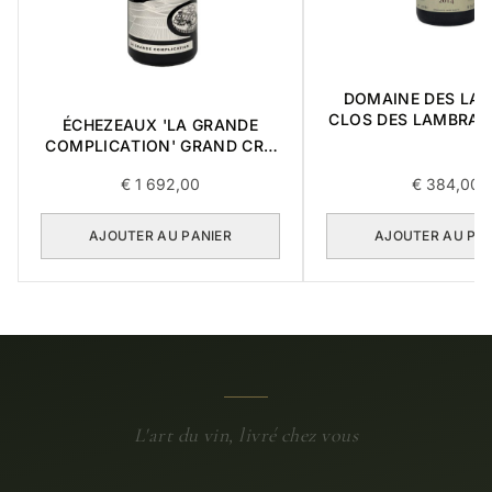
DOMAINE DES LA
CLOS DES LAMBRAY
ÉCHEZEAUX 'LA GRANDE
CRU 2014 0,7
COMPLICATION' GRAND CRU
2018 0,75L BOÎTE DE 3
€
1 692,00
€
384,00
ARTICLES
AJOUTER AU PANIER
AJOUTER AU PA
L'art du vin, livré chez vous