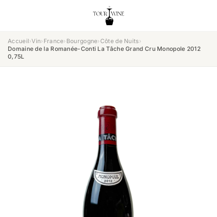
Accueil
›
Vin
›
France
›
Bourgogne
›
Côte de Nuits
›
Domaine de la Romanée-Conti La Tâche Grand Cru Monopole 2012
0,75L