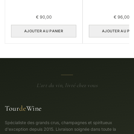
€
90,00
€
96,00
AJOUTER AU PANIER
AJOUTER AU PA
L'art du vin, livré chez vous
Tour
de
Wine
Spécialiste des grands crus, champagnes et spiritueux
d'exception depuis 2015. Livraison soignée dans toute la