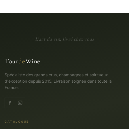
L'art du vin, livré chez vous
Tour
de
Wine
Spécialiste des grands crus, champagnes et spiritueux
d'exception depuis 2015. Livraison soignée dans toute la
France.
CATALOGUE