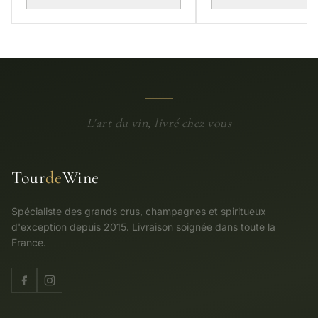
L'art du vin, livré chez vous
Tour
de
Wine
Spécialiste des grands crus, champagnes et spiritueux
d'exception depuis 2015. Livraison soignée dans toute la
France.