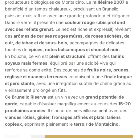
producteurs biologiques de Montalcino. Le
millésime 2007
a
bénéficié d'un temps chaleureux, produisant un Brunello
puissant mais raffiné avec une grande profondeur et élégance.
Dans le verre, il présente une
couleur rouge rubis profond
avec des reflets grenat
. Le nez est riche et expressif, révélant
des
arômes de cerises rouges mûres, de roses séchées, de
cuir, de tabac et de sous-bois
, accompagnés de délicates
touches de
épices, notes balsamiques et chocolat noir
.
En bouche, ce vin est
plein et structuré
, offrant des
tanins
soyeux mais fermes
, équilibré par une acidité vive qui
renforce sa complexité. Des couches de
fruits noirs, prunes,
réglisse et nuances terreuses
conduisent à une
finale longue
et persistante
, avec une intégration subtile de chêne grâce au
vieillissement prolongé en fûts.
Ce
Brunello Riserva
est un vin avec un
grand potentiel de
garde
, capable d'évoluer magnifiquement au cours des
15–20
prochaines années
. Il s'accorde merveilleusement avec des
viandes rôties, gibier, fromages affinés et plats italiens
copieux
, exprimant pleinement le
terroir de Montalcino
.