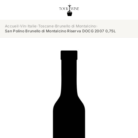
Accueil
›
Vin
›
Italie
›
Toscane
›
Brunello di Montalcino
›
San Polino Brunello di Montalcino Riserva DOCG 2007 0,75L