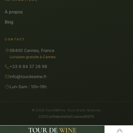
À propos
Blog
CONTACT
06400 Cannes, France
Livraison gratuite à Cannes
+33 6 84 37 28 98
info@tourdewine.fr
Lun–Sam : 10h–19h
© 2026 TourDeWine. Tous droits réservés.
CGV
Confidentialité
Cookies
RGPD
TOUR DE
WINE