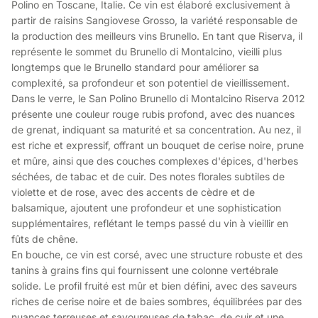
Polino en Toscane, Italie. Ce vin est élaboré exclusivement à
partir de raisins Sangiovese Grosso, la variété responsable de
la production des meilleurs vins Brunello. En tant que Riserva, il
représente le sommet du Brunello di Montalcino, vieilli plus
longtemps que le Brunello standard pour améliorer sa
complexité, sa profondeur et son potentiel de vieillissement.
Dans le verre, le San Polino Brunello di Montalcino Riserva 2012
présente une couleur rouge rubis profond, avec des nuances
de grenat, indiquant sa maturité et sa concentration. Au nez, il
est riche et expressif, offrant un bouquet de cerise noire, prune
et mûre, ainsi que des couches complexes d'épices, d'herbes
séchées, de tabac et de cuir. Des notes florales subtiles de
violette et de rose, avec des accents de cèdre et de
balsamique, ajoutent une profondeur et une sophistication
supplémentaires, reflétant le temps passé du vin à vieillir en
fûts de chêne.
En bouche, ce vin est corsé, avec une structure robuste et des
tanins à grains fins qui fournissent une colonne vertébrale
solide. Le profil fruité est mûr et bien défini, avec des saveurs
riches de cerise noire et de baies sombres, équilibrées par des
nuances terreuses et savoureuses de tabac, de cuir et une