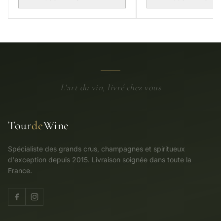
L'art du vin, livré chez vous
Tour
de
Wine
Spécialiste des grands crus, champagnes et spiritueux
d'exception depuis 2015. Livraison soignée dans toute la
France.