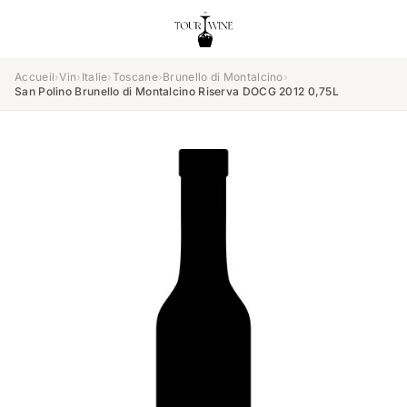
Accueil
›
Vin
›
Italie
›
Toscane
›
Brunello di Montalcino
›
San Polino Brunello di Montalcino Riserva DOCG 2012 0,75L