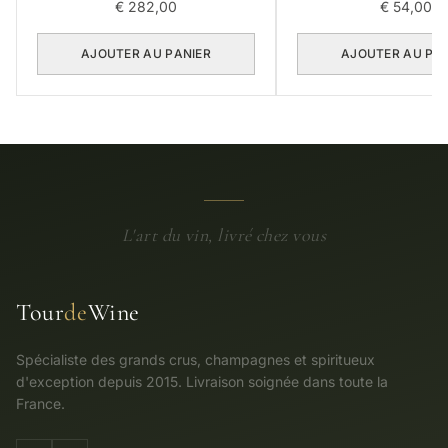
€
282,00
€
54,00
AJOUTER AU PANIER
AJOUTER AU PA
L'art du vin, livré chez vous
Tour
de
Wine
Spécialiste des grands crus, champagnes et spiritueux
d'exception depuis 2015. Livraison soignée dans toute la
France.