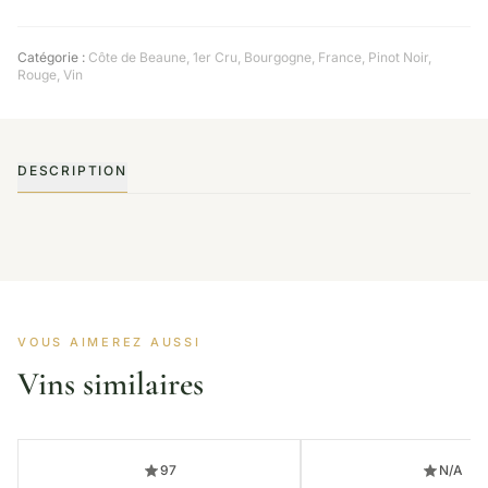
Catégorie :
Côte de Beaune
,
1er Cru
,
Bourgogne
,
France
,
Pinot Noir
,
Rouge
,
Vin
DESCRIPTION
VOUS AIMEREZ AUSSI
Vins similaires
97
N/A