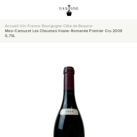
Accueil
›
Vin
›
France
›
Bourgogne
›
Côte de Beaune
›
Meo-Camuzet Les Chaumes Vosne-Romanée Premier Cru 2009
0,75L