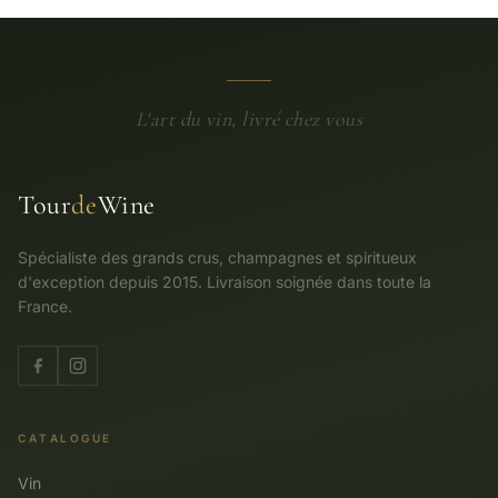
L'art du vin, livré chez vous
Tour
de
Wine
Spécialiste des grands crus, champagnes et spiritueux
d'exception depuis 2015. Livraison soignée dans toute la
France.
CATALOGUE
Vin