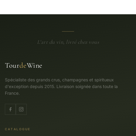
L'art du vin, livré chez vous
Tour
de
Wine
Spécialiste des grands crus, champagnes et spiritueux
d'exception depuis 2015. Livraison soignée dans toute la
France.
CATALOGUE