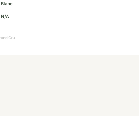
Blanc
N/A
rand Cru