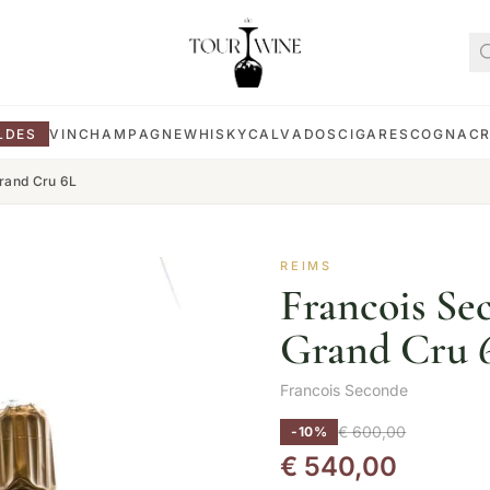
LDES
VIN
CHAMPAGNE
WHISKY
CALVADOS
CIGARES
COGNAC
rand Cru 6L
REIMS
Francois S
Grand Cru 
Francois Seconde
€
600,00
-10%
€
540,00