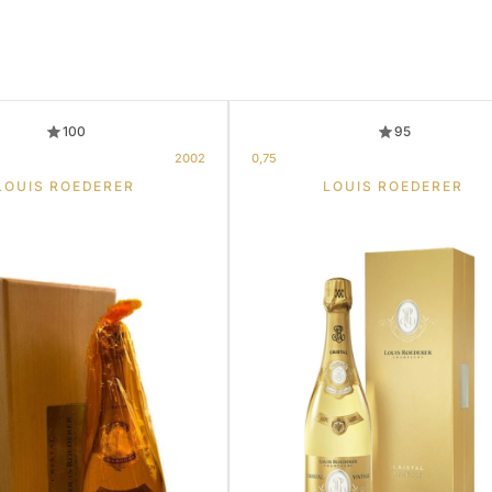
100
95
2002
0,75
LOUIS ROEDERER
LOUIS ROEDERER