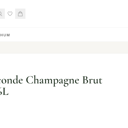
RHUM
econde Champagne Brut
6L