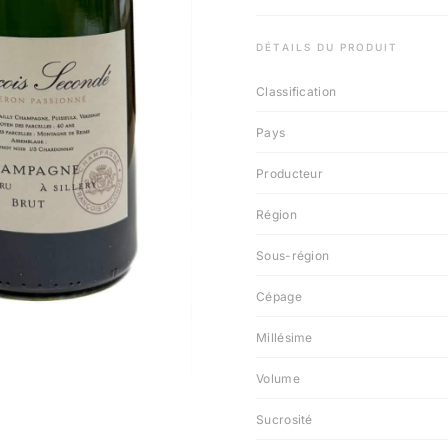
DÉTAILS DU PRODUIT
Classification
Pays
Producteur
Région
Sous-région
Cépage
Millésime
Volume
Sucrosité