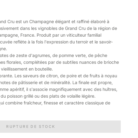
nd Cru est un Champagne élégant et raffiné élaboré à
clusivement dans les vignobles de Grand Cru de la région de
pagne, France. Produit par un viticulteur familial
uvée reflète à la fois l'expression du terroir et le savoir-
gne.
 notes de zeste d'agrumes, de pomme verte, de pêche
hes florales, complétées par de subtiles nuances de brioche
vieillissement en bouteille.
brante. Les saveurs de citron, de poire et de fruits à noyau
otes de pâtisserie et de minéralité. La finale est propre,
mme apéritif, il s'associe magnifiquement avec des huîtres,
 du poisson grillé ou des plats de volaille légère.
 combine fraîcheur, finesse et caractère classique de
RUPTURE DE STOCK