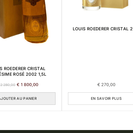
LOUIS ROEDERER CRISTAL 2
S ROEDERER CRISTAL
ÉSIME ROSÉ 2002 1,5L
Le
Le
€
1 800,00
€
270,00
2 280,00
prix
prix
initial
actuel
AJOUTER AU PANIER
EN SAVOIR PLUS
était :
est :
€ 2
€ 1
280,00.
800,00.