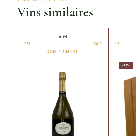
Vins similaires
94
0,75
2010
1,5
DOM RUINART
-21%