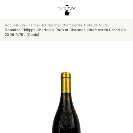
Accueil
›
Vin
›
France
›
Bourgogne
›
Chambertin, Côte de Nuits
›
Domaine Philippe Charlopin-Parizot Charmes-Chambertin Grand Cru
2006 0,75L (Copie)