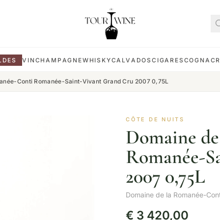
LDES
VIN
CHAMPAGNE
WHISKY
CALVADOS
CIGARES
COGNAC
anée-Conti Romanée-Saint-Vivant Grand Cru 2007 0,75L
CÔTE DE NUITS
Domaine de
Romanée-Sa
2007 0,75L
Domaine de la Romanée-Cont
€
3 420,00