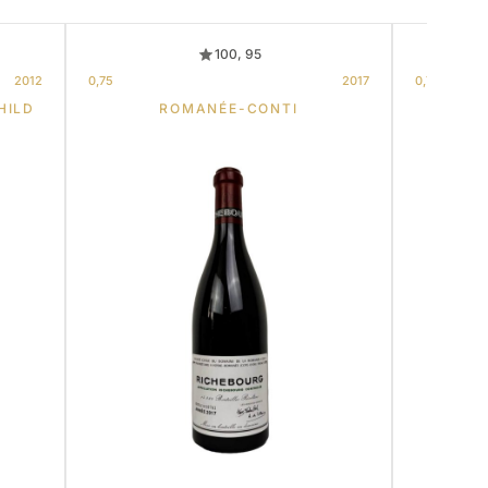
100, 95
2012
0,75
2017
0,75
HILD
ROMANÉE-CONTI
DOM