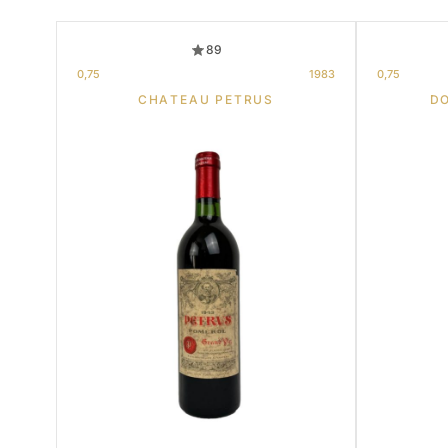
89
0,75
1983
0,75
CHATEAU PETRUS
D