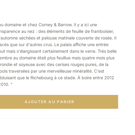
domaine et chez Corney & Barrow. Il y a ici une
nsparence au nez : des éléments de feuille de framboisier,
d'automne séchées et pelouse matinale couverte de rosée. Il
acés que sur d'autres crus. Le palais affiche une entrée
ut mais s'élargissant certainement dans le verre. Très belle
vembre au domaine était plus feuillue mais quatre mois plus
 arrondie et soyeuse avec des cerises rouges pures, de la
 bois traversées par une merveilleuse minéralité. C'est
éduisant que le Richebourg à ce stade. À boire entre 2012
2010. "
AJOUTER AU PANIER