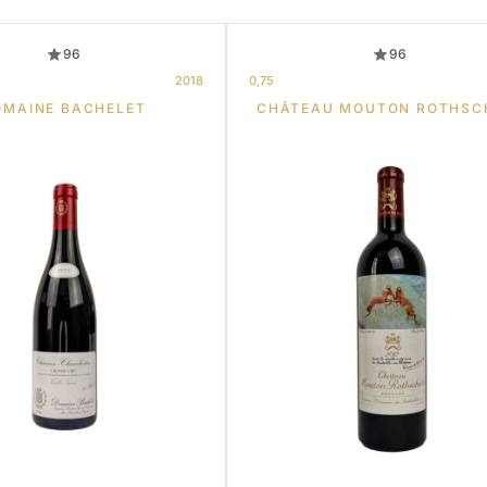
96
96
2018
0,75
OMAINE BACHELET
CHÂTEAU MOUTON ROTHSC