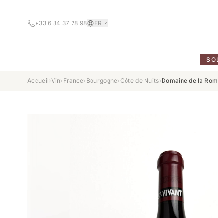
+33 6 84 37 28 98
FR
SO
Accueil
›
Vin
›
France
›
Bourgogne
›
Côte de Nuits
›
Domaine de la Rom