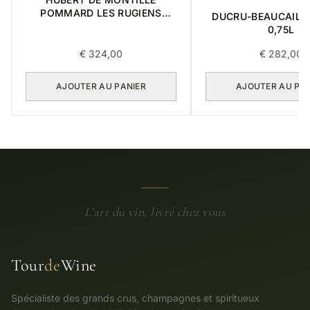
POMMARD LES RUGIENS
DUCRU-BEAUCAILL
PREMIER CRU 1989 0,75L
0,75L
€
324,00
€
282,00
AJOUTER AU PANIER
AJOUTER AU PA
L'art du vin, livré chez vous
Tour
de
Wine
Spécialiste des grands crus, champagnes et spiritueux