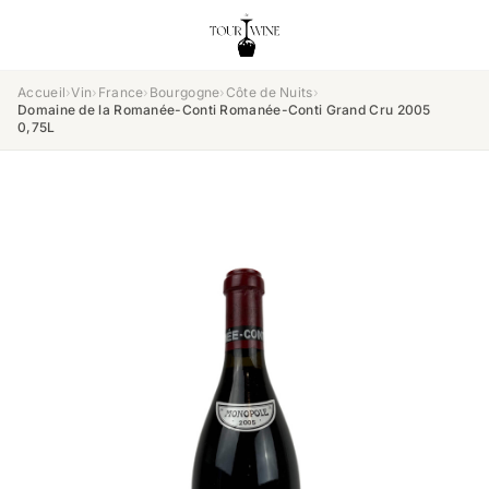
Accueil
›
Vin
›
France
›
Bourgogne
›
Côte de Nuits
›
Domaine de la Romanée-Conti Romanée-Conti Grand Cru 2005
0,75L