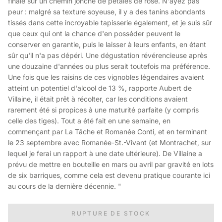
finale sur un chemin jonché de pétales de rose. N'ayez pas
peur : malgré sa texture soyeuse, il y a des tanins abondants
tissés dans cette incroyable tapisserie également, et je suis sûr
que ceux qui ont la chance d'en posséder peuvent le
conserver en garantie, puis le laisser à leurs enfants, en étant
sûr qu'il n'a pas dépéri. Une dégustation révérencieuse après
une douzaine d'années ou plus serait toutefois ma préférence.
Une fois que les raisins de ces vignobles légendaires avaient
atteint un potentiel d'alcool de 13 %, rapporte Aubert de
Villaine, il était prêt à récolter, car les conditions avaient
rarement été si propices à une maturité parfaite (y compris
celle des tiges). Tout a été fait en une semaine, en
commençant par La Tâche et Romanée Conti, et en terminant
le 23 septembre avec Romanée-St.-Vivant (et Montrachet, sur
lequel je ferai un rapport à une date ultérieure). De Villaine a
prévu de mettre en bouteille en mars ou avril par gravité en lots
de six barriques, comme cela est devenu pratique courante ici
au cours de la dernière décennie. "
RUPTURE DE STOCK