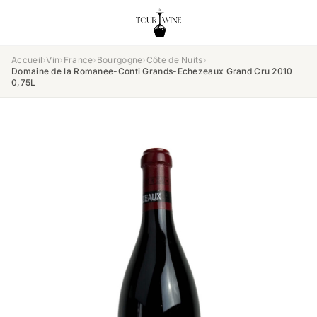
Accueil
›
Vin
›
France
›
Bourgogne
›
Côte de Nuits
›
Domaine de la Romanee-Conti Grands-Echezeaux Grand Cru 2010
0,75L