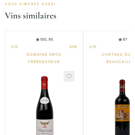
VOUS AIMEREZ AUSSI
Vins similaires
100, 95
97
0,75
2016
0,75
DOMAINE GROS
CHÂTEAU DUC
FRÈRE&SOEUR
BEAUCAILL