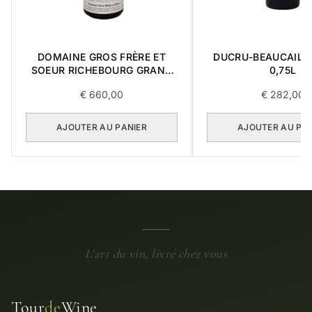
DOMAINE GROS FRÈRE ET
DUCRU-BEAUCAILL
SOEUR RICHEBOURG GRAND
0,75L
CRU 2016 0,75L
€
660,00
€
282,00
AJOUTER AU PANIER
AJOUTER AU PA
L'art du vin, livré chez vous
Tour
de
Wine