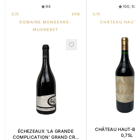
94
100, 92
0,75
2018
0,75
DOMAINE MONGEARD-
CHÂTEAU HAUT-
MUGNERET
CHÂTEAU HAUT-BRI
ÉCHEZEAUX 'LA GRANDE
0,75L
COMPLICATION' GRAND CRU