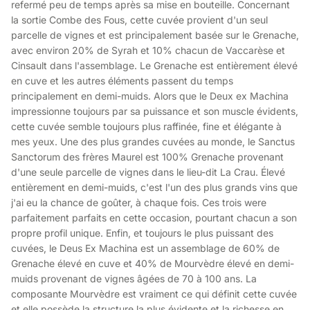
refermé peu de temps après sa mise en bouteille. Concernant
la sortie Combe des Fous, cette cuvée provient d'un seul
parcelle de vignes et est principalement basée sur le Grenache,
avec environ 20% de Syrah et 10% chacun de Vaccarèse et
Cinsault dans l'assemblage. Le Grenache est entièrement élevé
en cuve et les autres éléments passent du temps
principalement en demi-muids. Alors que le Deux ex Machina
impressionne toujours par sa puissance et son muscle évidents,
cette cuvée semble toujours plus raffinée, fine et élégante à
mes yeux. Une des plus grandes cuvées au monde, le Sanctus
Sanctorum des frères Maurel est 100% Grenache provenant
d'une seule parcelle de vignes dans le lieu-dit La Crau. Élevé
entièrement en demi-muids, c'est l'un des plus grands vins que
j'ai eu la chance de goûter, à chaque fois. Ces trois were
parfaitement parfaits en cette occasion, pourtant chacun a son
propre profil unique. Enfin, et toujours le plus puissant des
cuvées, le Deus Ex Machina est un assemblage de 60% de
Grenache élevé en cuve et 40% de Mourvèdre élevé en demi-
muids provenant de vignes âgées de 70 à 100 ans. La
composante Mourvèdre est vraiment ce qui définit cette cuvée
et elle possède la structure la plus évidente et la richesse en