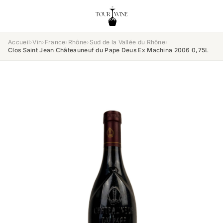
Accueil
›
Vin
›
France
›
Rhône
›
Sud de la Vallée du Rhône
›
Clos Saint Jean Châteauneuf du Pape Deus Ex Machina 2006 0,75L