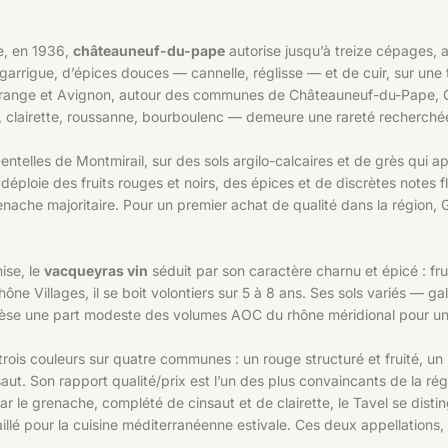
e, en 1936,
châteauneuf-du-pape
autorise jusqu’à treize cépages,
e garrigue, d’épices douces — cannelle, réglisse — et de cuir, sur un
Orange et Avignon, autour des communes de Châteauneuf-du-Pape, Cou
 clairette, roussanne, bourboulenc — demeure une rareté recherché
entelles de Montmirail, sur des sols argilo-calcaires et de grès qui a
 déploie des fruits rouges et noirs, des épices et de discrètes notes 
nache majoritaire. Pour un premier achat de qualité dans la région, G
ise, le
vacqueyras vin
séduit par son caractère charnu et épicé : frui
e Villages, il se boit volontiers sur 5 à 8 ans. Ses sols variés — ga
pèse une part modeste des volumes AOC du rhône méridional pour une 
trois couleurs sur quatre communes : un rouge structuré et fruité, un
ut. Son rapport qualité/prix est l’un des plus convaincants de la régio
 le grenache, complété de cinsaut et de clairette, le Tavel se disti
lé pour la cuisine méditerranéenne estivale. Ces deux appellations, 