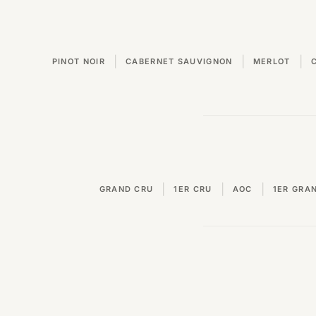
|
|
|
PINOT NOIR
CABERNET SAUVIGNON
MERLOT
|
|
|
GRAND CRU
1ER CRU
AOC
1ER GRA