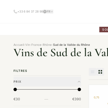
+33 6 84 37 28 98
FR
SO
Accueil
›
Vin
›
France
›
Rhône
›
Sud de la Vallée du Rhône
Vins de Sud de la Va
FILTRES
PRIX
0,75
—
€30
€390