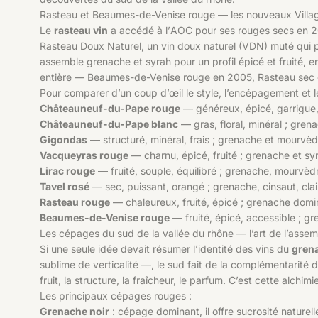
Rasteau et Beaumes-de-Venise rouge — les nouveaux Villa
Le
rasteau vin
a accédé à l’AOC pour ses rouges secs en 201
Rasteau Doux Naturel, un vin doux naturel (VDN) muté qui 
assemble grenache et syrah pour un profil épicé et fruité,
entière — Beaumes-de-Venise rouge en 2005, Rasteau sec e
Pour comparer d’un coup d’œil le style, l’encépagement et le
Châteauneuf-du-Pape rouge
— généreux, épicé, garrigue,
Châteauneuf-du-Pape blanc
— gras, floral, minéral ; grena
Gigondas
— structuré, minéral, frais ; grenache et mourvèdr
Vacqueyras rouge
— charnu, épicé, fruité ; grenache et sy
Lirac rouge
— fruité, souple, équilibré ; grenache, mourvèdr
Tavel rosé
— sec, puissant, orangé ; grenache, cinsaut, cla
Rasteau rouge
— chaleureux, fruité, épicé ; grenache domin
Beaumes-de-Venise rouge
— fruité, épicé, accessible ; gr
Les cépages du sud de la vallée du rhône — l’art de l’ass
Si une seule idée devait résumer l’identité des vins du
gren
sublime de verticalité —, le sud fait de la complémentarité
fruit, la structure, la fraîcheur, le parfum. C’est cette alch
Les principaux cépages rouges :
Grenache noir
: cépage dominant, il offre sucrosité naturel