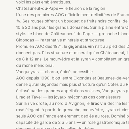
voici les plus emblématiques.
Châteauneuf-du-Pape — le fleuron de la région
L’une des premières AOC officiellement délimitées de Franc
%. Ses rouges offrent un bouquet de fruits noirs confits, d
10 à 20 ans pour les grands domaines. Sur la plaine entre 
style. Le blanc de Châteauneuf-du-Pape — grenache blanc,
Gigondas — l’alternative minérale et structurée
Promu en AOC dès 1971, le
gigondas vin
naît au pied des D
donnent pas. Plus structuré et minéral qu’un Châteauneuf, il
de 8 à 12 ans. Le mourvèdre et la syrah y complètent un gre
du rhône méridional.
Vacqueyras — charnu, épicé, accessible
AOC depuis 1990, blotti entre Gigondas et Beaumes-de-Ven
dense qu’un Gigondas mais plus structuré qu’un Côtes du Rhôn
éclipsé par les grandes appellations voisines, Vacqueyras 
Lirac et Tavel — les joyaux méconnus des connaisseurs
Sur la rive droite, au nord d’Avignon, le
lirac vin
décline les 
rosé élégant, à partir de grenache, mourvèdre, syrah et cinsa
seule AOC de France entièrement dédiée au rosé. Dominé par
capacité de garde de 2 à 5 ans — un rosé gastronomique tail
découvertes du sud de la vallée du rhône.