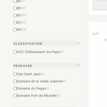
86
(2)
89
(12)
90
(37)
92
(74)
99
(22)
0,75
D
CLASSIFICATION
AOC Châteauneuf-du-Pape
(6)
PRODUCER
Clos Saint Jean
(2)
Domaine de la Vieille Julienne
(1)
Domaine du Pegau
(1)
Domaine Font de Michelle
(1)