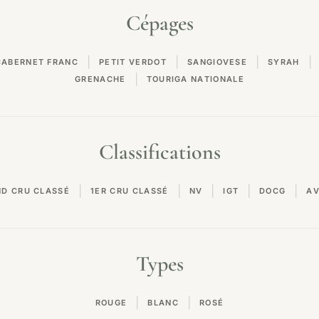
Cépages
|
|
|
|
CABERNET FRANC
PETIT VERDOT
SANGIOVESE
SYRAH
|
GRENACHE
TOURIGA NATIONALE
Classifications
|
|
|
|
|
ND CRU CLASSÉ
1ER CRU CLASSÉ
NV
IGT
DOCG
A
Types
|
|
ROUGE
BLANC
ROSÉ