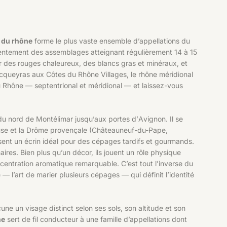
e du rhône
forme le plus vaste ensemble d’appellations du
t lentement des assemblages atteignant régulièrement 14 à 15
ner des rouges chaleureux, des blancs gras et minéraux, et
cqueyras aux Côtes du Rhône Villages, le rhône méridional
u Rhône
— septentrional et méridional — et laissez-vous
du nord de Montélimar jusqu’aux portes d’Avignon. Il se
aucluse et la Drôme provençale (Châteauneuf-du-Pape,
ent un écrin idéal pour des cépages tardifs et gourmands.
aires. Bien plus qu’un décor, ils jouent un rôle physique
 concentration aromatique remarquable. C’est tout l’inverse du
 l’art de marier plusieurs cépages — qui définit l’identité
une un visage distinct selon ses sols, son altitude et son
ne
sert de fil conducteur à une famille d’appellations dont