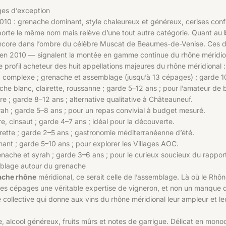
ges d’exception
0 : grenache dominant, style chaleureux et généreux, cerises confit
porte le même nom mais relève d’une tout autre catégorie. Quant au
 encore dans l’ombre du célèbre Muscat de Beaumes-de-Venise. Ces de
n 2010 — signalent la montée en gamme continue du rhône méridiona
 profil acheteur des huit appellations majeures du rhône méridional :
 complexe ; grenache et assemblage (jusqu’à 13 cépages) ; garde 1
che blanc, clairette, roussanne ; garde 5–12 ans ; pour l’amateur de b
e ; garde 8–12 ans ; alternative qualitative à Châteauneuf.
rah ; garde 5–8 ans ; pour un repas convivial à budget mesuré.
e, cinsaut ; garde 4–7 ans ; idéal pour la découverte.
irette ; garde 2–5 ans ; gastronomie méditerranéenne d’été.
ant ; garde 5–10 ans ; pour explorer les Villages AOC.
enache et syrah ; garde 3–6 ans ; pour le curieux soucieux du rapport
emblage autour du grenache
ache rhône
méridional, ce serait celle de l’assemblage. Là où le Rhô
 des cépages une véritable expertise de vigneron, et non un manque d
imie collective qui donne aux vins du rhône méridional leur ampleur et 
le, alcool généreux, fruits mûrs et notes de garrigue. Délicat en mon