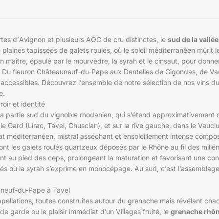
es d’Avignon et plusieurs AOC de cru distinctes, le
sud de la vallé
 plaines tapissées de galets roulés, où le soleil méditerranéen mûri
 en maître, épaulé par le mourvèdre, la syrah et le cinsaut, pour don
l. Du fleuron Châteauneuf-du-Pape aux Dentelles de Gigondas, de Va
et accessibles. Découvrez l’ensemble de notre sélection de
nos vins d
e.
oir et identité
 la partie sud du vignoble rhodanien, qui s’étend approximativement 
ans le Gard (Lirac, Tavel, Chusclan), et sur la rive gauche, dans le V
 méditerranéen, mistral asséchant et ensoleillement intense compos
sont les galets roulés quartzeux déposés par le Rhône au fil des millén
restituent au pied des ceps, prolongeant la maturation et favorisant une
és où la syrah s’exprime en monocépage. Au sud, c’est l’assemblage —
uneuf-du-Pape à Tavel
ppellations, toutes construites autour du grenache mais révélant chac
 garde ou le plaisir immédiat d’un Villages fruité, le
grenache rhô