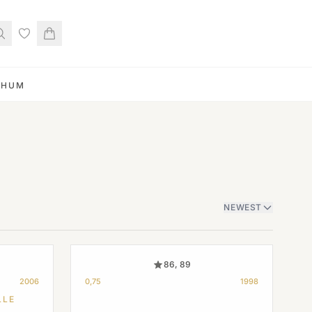
RHUM
NEWEST
86, 89
2006
0,75
1998
LLE