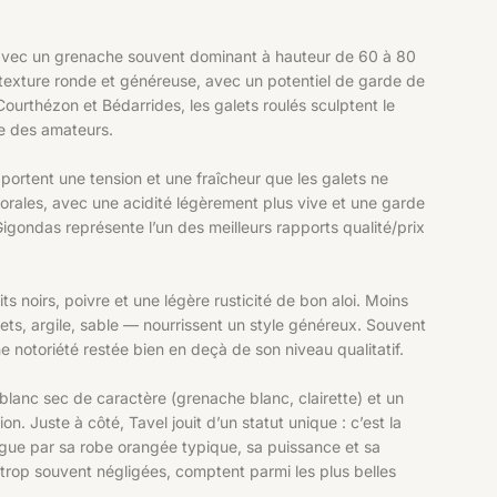
 avec un grenache souvent dominant à hauteur de 60 à 80
e texture ronde et généreuse, avec un potentiel de garde de
rthézon et Bédarrides, les galets roulés sculptent le
e des amateurs.
pportent une tension et une fraîcheur que les galets ne
florales, avec une acidité légèrement plus vive et une garde
igondas représente l’un des meilleurs rapports qualité/prix
ts noirs, poivre et une légère rusticité de bon aloi. Moins
lets, argile, sable — nourrissent un style généreux. Souvent
notoriété restée bien en deçà de son niveau qualitatif.
 blanc sec de caractère (grenache blanc, clairette) et un
n. Juste à côté, Tavel jouit d’un statut unique : c’est la
ngue par sa robe orangée typique, sa puissance et sa
trop souvent négligées, comptent parmi les plus belles