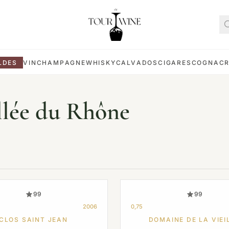
LDES
VIN
CHAMPAGNE
WHISKY
CALVADOS
CIGARES
COGNAC
llée du Rhône
99
99
2006
0,75
CLOS SAINT JEAN
DOMAINE DE LA VIEI