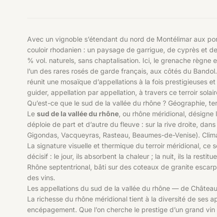
Avec un vignoble s’étendant du nord de Montélimar aux port
couloir rhodanien : un paysage de garrigue, de cyprès et de
% vol. naturels, sans chaptalisation. Ici, le grenache règne
l’un des rares rosés de garde français, aux côtés du Bando
réunit une mosaïque d’appellations à la fois prestigieuses 
guider, appellation par appellation, à travers ce terroir solair
Qu’est-ce que le sud de la vallée du rhône ? Géographie, terr
Le
sud de la vallée du rhône
, ou rhône méridional, désigne
déploie de part et d’autre du fleuve : sur la rive droite, d
Gigondas, Vacqueyras, Rasteau, Beaumes-de-Venise). Climat
La signature visuelle et thermique du terroir méridional, ce 
décisif : le jour, ils absorbent la chaleur ; la nuit, ils la 
Rhône septentrional, bâti sur des coteaux de granite escarp
des vins.
Les appellations du sud de la vallée du rhône — de Châtea
La richesse du rhône méridional tient à la diversité de ses a
encépagement. Que l’on cherche le prestige d’un grand vin de