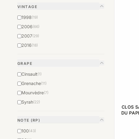
VINTAGE
1998
(19)
2006
(66)
2007
(29)
2016
(18)
GRAPE
Cinsault
(1)
Grenache
(11)
Mourvèdre
(7)
Syrah
(22)
CLOS S
DU PAP
NOTE (RP)
100
(43)