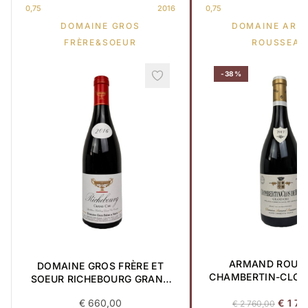
0,75
2016
0,75
DOMAINE GROS
DOMAINE ARM
FRÈRE&SOEUR
ROUSSEAU
-38%
ARMAND ROUS
DOMAINE GROS FRÈRE ET
CHAMBERTIN-CLOS 
SOEUR RICHEBOURG GRAND
GRAND CRU 2017
CRU 2016 0,75L
Le
€
660,00
€
1 70
€
2 760,00