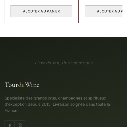
prix
initial
AJOUTER AU PANIER
AJOUTER AU PA
était :
€ 2
760,00
L'art du vin, livré chez vous
Tour
de
Wine
Spécialiste des grands crus, champagnes et spiritueux
d'exception depuis 2015. Livraison soignée dans toute la
France.