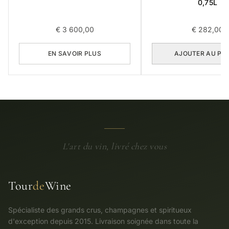
0,75L
€
3 600,00
€
282,00
EN SAVOIR PLUS
AJOUTER AU PA
L'art du vin, livré chez vous
Tour
de
Wine
Spécialiste des grands crus, champagnes et spiritueux
d'exception depuis 2015. Livraison soignée dans toute la