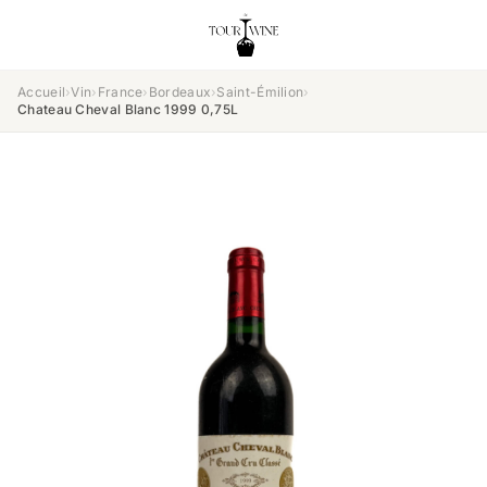
Accueil
›
Vin
›
France
›
Bordeaux
›
Saint-Émilion
›
Chateau Cheval Blanc 1999 0,75L