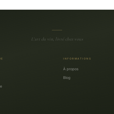
L'art du vin, livré chez vous
UE
INFORMATIONS
À propos
Blog
e