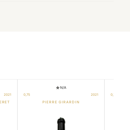
N/A
2021
0,75
2021
0,75
ERET
PIERRE GIRARDIN
HO