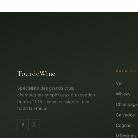
Tour
de
Wine
CATALOG
Vin
Spécialiste des grands crus,
Whisky
champagnes et spiritueux d'exception
depuis 2015. Livraison soignée dans
Champagn
toute la France.
Calvados
Cognac
Millésimes