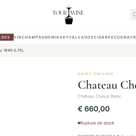
LDES
VIN
CHAMPAGNE
WHISKY
CALVADOS
CIGARES
COGNAC
nc 1985 0,75L
SAINT-ÉMILION
Chateau Che
Chateau Cheval Blanc
€
660,00
Rupture de stock