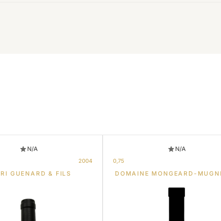
N/A
N/A
2004
0,75
RI GUENARD & FILS
DOMAINE MONGEARD-MUGN