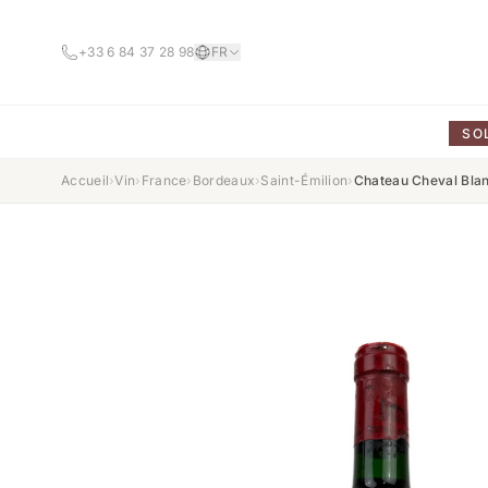
+33 6 84 37 28 98
FR
SO
Accueil
›
Vin
›
France
›
Bordeaux
›
Saint-Émilion
›
Chateau Cheval Bla