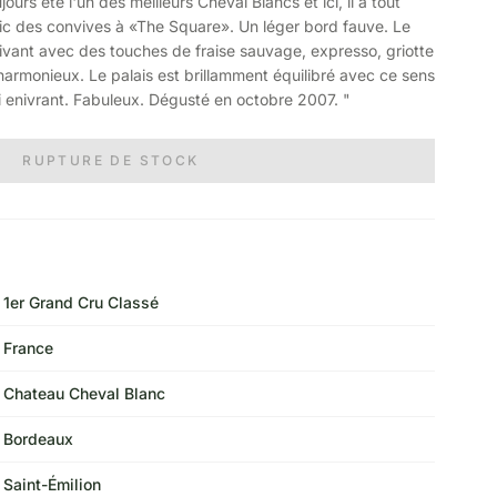
rs été l'un des meilleurs Cheval Blancs et ici, il a tout
ic des convives à «The Square». Un léger bord fauve. Le
ivant avec des touches de fraise sauvage, expresso, griotte
 harmonieux. Le palais est brillamment équilibré avec ce sens
si enivrant. Fabuleux. Dégusté en octobre 2007. "
RUPTURE DE STOCK
1er Grand Cru Classé
France
Chateau Cheval Blanc
Bordeaux
Saint-Émilion