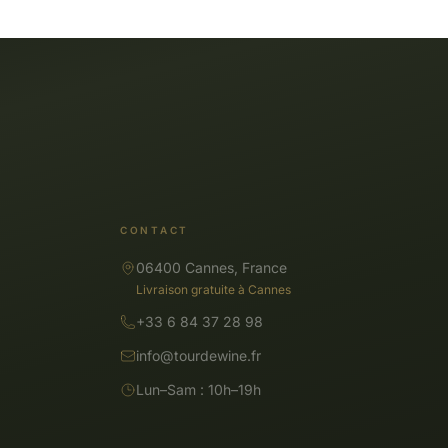
CONTACT
06400 Cannes, France
Livraison gratuite à Cannes
+33 6 84 37 28 98
info@tourdewine.fr
Lun–Sam : 10h–19h