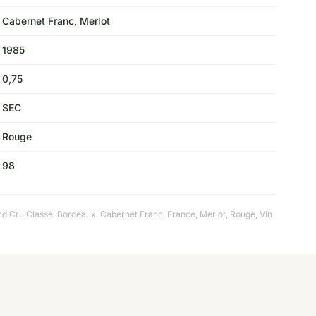
Cabernet Franc, Merlot
1985
0,75
SEC
Rouge
98
nd Cru Classé
,
Bordeaux
,
Cabernet Franc
,
France
,
Merlot
,
Rouge
,
Vin