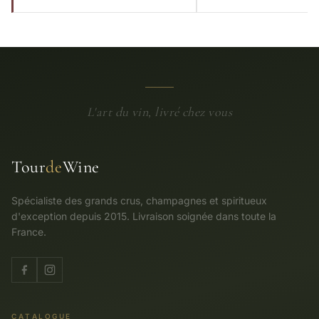
€ 780,00.
€ 702,00.
L'art du vin, livré chez vous
Tour
de
Wine
Spécialiste des grands crus, champagnes et spiritueux
d'exception depuis 2015. Livraison soignée dans toute la
France.
CATALOGUE