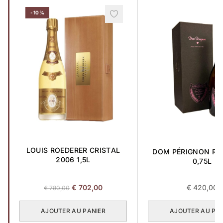
-10%
LOUIS ROEDERER CRISTAL
DOM PÉRIGNON RO
2006 1,5L
0,75L
Le
Le
€
702,00
€
420,00
€
780,00
prix
prix
initial
actuel
AJOUTER AU PANIER
AJOUTER AU PA
était :
est :