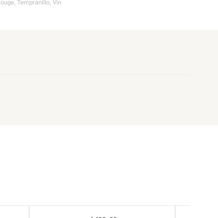
Rouge
,
Tempranillo
,
Vin