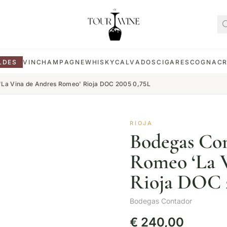
LDES
VIN
CHAMPAGNE
WHISKY
CALVADOS
CIGARES
COGNAC
'La Vina de Andres Romeo' Rioja DOC 2005 0,75L
RIOJA
Bodegas Co
Romeo ‘La 
Rioja DOC 
Bodegas Contador
€
240,00