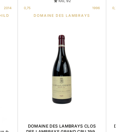
100, 92
2014
0,75
1996
0,75
HILD
DOMAINE DES LAMBRAYS
DOMAINE DES LAMBRAYS CLOS
DOMAIN
DES LAMBRAYS GRAND CRU 1996
RICHE