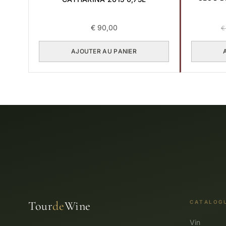
€
90,00
€
AJOUTER AU PANIER
Tour
de
Wine
CATALOG
Vin