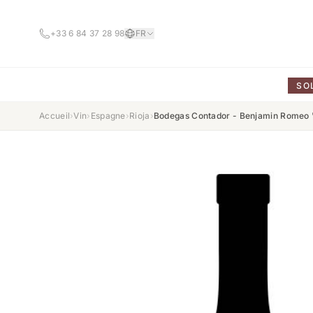
+33 6 84 37 28 98
FR
SO
Accueil
›
Vin
›
Espagne
›
Rioja
›
Bodegas Contador - Benjamin Romeo 