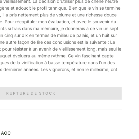
 vieillissement. La décision d'utiliser plus de chêne neutre
gène et adoucit le profil tannique. Bien que le vin se termine
il a pris nettement plus de volume et une richesse douce
re. Pour récapituler mon évaluation, et avec le souvenir du
nts si frais dans ma mémoire, je donnerais à ce vin un sept
 cinq sur dix en termes de milieu de palais, et un huit sur
e autre façon de lire ces conclusions est la suivante : Le
 pour résister à un avenir de vieillissement long, mais seul le
ouquet évoluera au même rythme. Ce vin fascinant capte
ues de la vinification à basse température dans l'un des
s dernières années. Les vignerons, et non le millésime, ont
RUPTURE DE STOCK
AOC