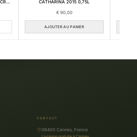
 CRU
CATHARINA 2015 0,75L
€
90,00
AJOUTER AU PANIER
CONTACT
06400 Cannes, France
Livraison gratuite à Cannes