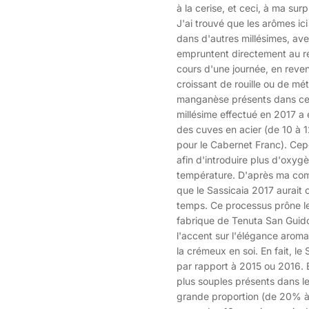
à la cerise, et ceci, à ma sur
J'ai trouvé que les arômes i
dans d'autres millésimes, av
empruntent directement au ré
cours d'une journée, en reven
croissant de rouille ou de mét
manganèse présents dans ces 
millésime effectué en 2017 a
des cuves en acier (de 10 à 1
pour le Cabernet Franc). Ce
afin d'introduire plus d'oxy
température. D'après ma comp
que le Sassicaia 2017 aurait 
temps. Ce processus prône le
fabrique de Tenuta San Guido
l'accent sur l'élégance aromat
la crémeux en soi. En fait, l
par rapport à 2015 ou 2016. 
plus souples présents dans le
grande proportion (de 20% à