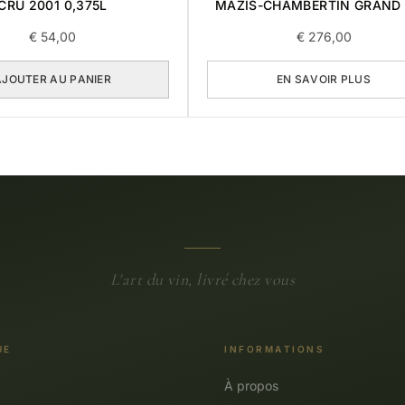
CRU 2001 0,375L
MAZIS-CHAMBERTIN GRAND
2015 0,75L
€
54,00
€
276,00
AJOUTER AU PANIER
EN SAVOIR PLUS
L'art du vin, livré chez vous
UE
INFORMATIONS
À propos