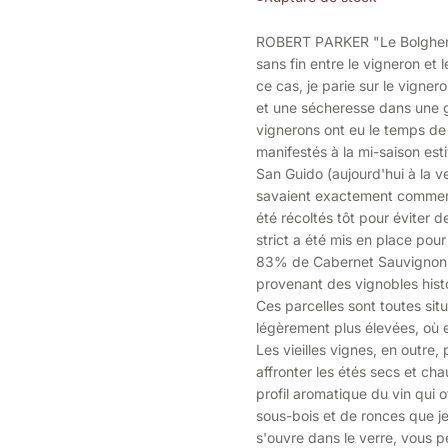
ROBERT PARKER "Le Bolgheri S
sans fin entre le vigneron et 
ce cas, je parie sur le vigne
et une sécheresse dans une gra
vignerons ont eu le temps de 
manifestés à la mi-saison es
San Guido (aujourd'hui à la ve
savaient exactement comment 
été récoltés tôt pour éviter 
strict a été mis en place pou
83% de Cabernet Sauvignon e
provenant des vignobles histo
Ces parcelles sont toutes situ
légèrement plus élevées, où e
Les vieilles vignes, en outre
affronter les étés secs et c
profil aromatique du vin qui 
sous-bois et de ronces que je
s'ouvre dans le verre, vous p