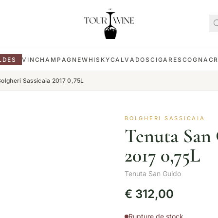
LDES
VIN
CHAMPAGNE
WHISKY
CALVADOS
CIGARES
COGNAC
olgheri Sassicaia 2017 0,75L
BOLGHERI SASSICAIA
Tenuta San 
2017 0,75L
Tenuta San Guido
€
312,00
Rupture de stock