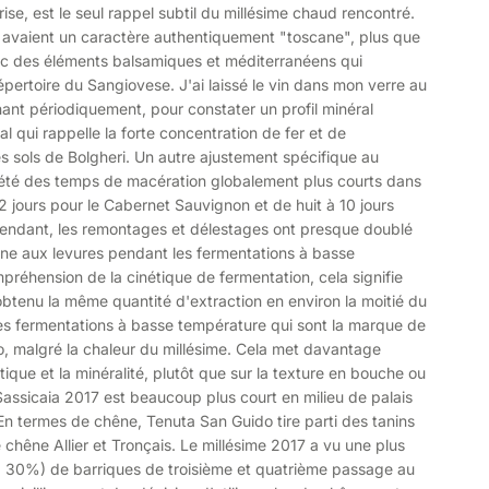
prise, est le seul rappel subtil du millésime chaud rencontré.
ci avaient un caractère authentiquement "toscane", plus que
ec des éléments balsamiques et méditerranéens qui
pertoire du Sangiovese. J'ai laissé le vin dans mon verre au
ant périodiquement, pour constater un profil minéral
al qui rappelle la forte concentration de fer et de
sols de Bolgheri. Un autre ajustement spécifique au
 été des temps de macération globalement plus courts dans
2 jours pour le Cabernet Sauvignon et de huit à 10 jours
pendant, les remontages et délestages ont presque doublé
gène aux levures pendant les fermentations à basse
réhension de la cinétique de fermentation, cela signifie
obtenu la même quantité d'extraction en environ la moitié du
s fermentations à basse température qui sont la marque de
, malgré la chaleur du millésime. Cela met davantage
ique et la minéralité, plutôt que sur la texture en bouche ou
e Sassicaia 2017 est beaucoup plus court en milieu de palais
En termes de chêne, Tenuta San Guido tire parti des tanins
 chêne Allier et Tronçais. Le millésime 2017 a vu une plus
 30%) de barriques de troisième et quatrième passage au