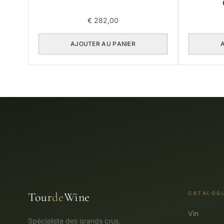
€
282,00
AJOUTER AU PANIER
Tour
de
Wine
CATALOG
Vin
Spécialiste des grands crus,