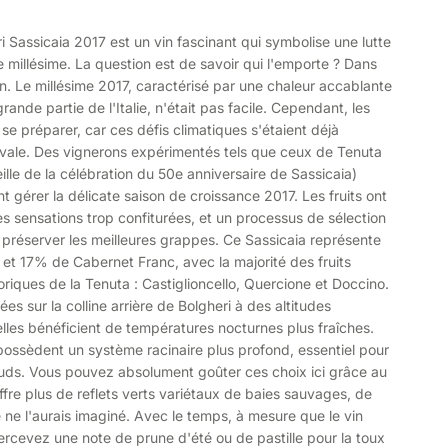
assicaia 2017 est un vin fascinant qui symbolise une lutte
le millésime. La question est de savoir qui l'emporte ? Dans
ron. Le millésime 2017, caractérisé par une chaleur accablante
nde partie de l'Italie, n'était pas facile. Cependant, les
se préparer, car ces défis climatiques s'étaient déjà
tivale. Des vignerons expérimentés tels que ceux de Tenuta
ille de la célébration du 50e anniversaire de Sassicaia)
gérer la délicate saison de croissance 2017. Les fruits ont
des sensations trop confiturées, et un processus de sélection
r préserver les meilleures grappes. Ce Sassicaia représente
t 17% de Cabernet Franc, avec la majorité des fruits
riques de la Tenuta : Castiglioncello, Quercione et Doccino.
ées sur la colline arrière de Bolgheri à des altitudes
lles bénéficient de températures nocturnes plus fraîches.
, possèdent un système racinaire plus profond, essentiel pour
hauds. Vous pouvez absolument goûter ces choix ici grâce au
offre plus de reflets verts variétaux de baies sauvages, de
 ne l'aurais imaginé. Avec le temps, à mesure que le vin
ercevez une note de prune d'été ou de pastille pour la toux