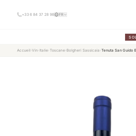
+33 6 84 37 28 98
FR
SO
Accueil
›
Vin
›
Italie
›
Toscane
›
Bolgheri Sassicaia
›
Tenuta San Guido B