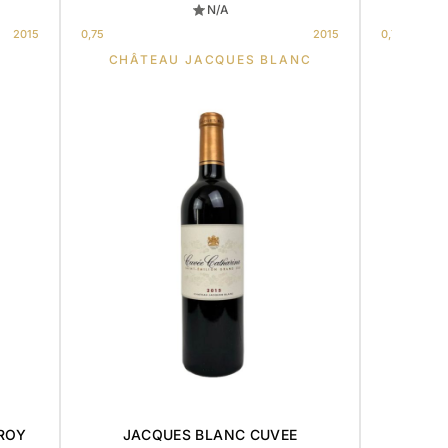
N/A
2015
0,75
2015
0,75
CHÂTEAU JACQUES BLANC
CH
ROY
JACQUES BLANC CUVEE
CHATE