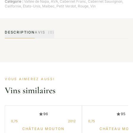
Catégorie :
Vallée de Napa
,
AVA
,
Cabernet Franc
,
Cabernet Sauvignon
,
Californie
,
États-Unis
,
Malbec
,
Petit Verdot
,
Rouge
,
Vin
DESCRIPTION
AVIS
(0)
VOUS AIMEREZ AUSSI
Vins similaires
96
95
0,75
2012
0,75
CHÂTEAU MOUTON
CHÂTEAU MOU