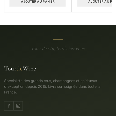
AJOUTER AU PANIER
AJOUTER AU PA
L'art du vin, livré chez vous
Tour
de
Wine
Spécialiste des grands crus, champagnes et spiritueux
d'exception depuis 2015. Livraison soignée dans toute la
France.