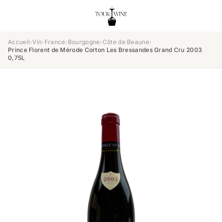
Accueil
›
Vin
›
France
›
Bourgogne
›
Côte de Beaune
›
Prince Florent de Mérode Corton Les Bressandes Grand Cru 2003
0,75L