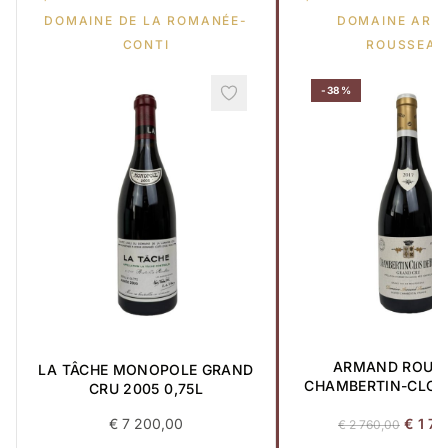
DOMAINE DE LA ROMANÉE-
DOMAINE ARM
CONTI
ROUSSEAU
-38%
ARMAND ROUS
LA TÂCHE MONOPOLE GRAND
CHAMBERTIN-CLOS 
CRU 2005 0,75L
GRAND CRU 2017
Le
€
7 200,00
€
1 70
€
2 760,00
prix