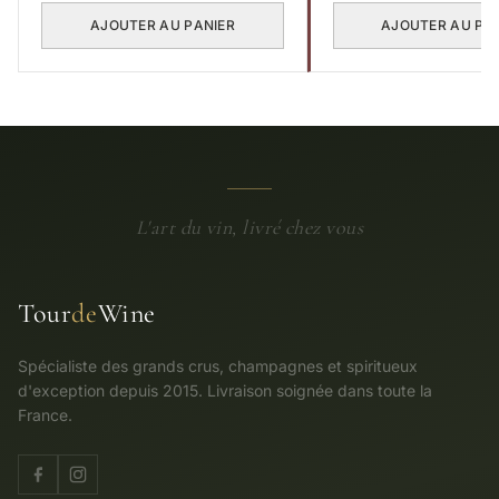
initial
AJOUTER AU PANIER
AJOUTER AU PA
était :
€ 2
760,00
L'art du vin, livré chez vous
Tour
de
Wine
Spécialiste des grands crus, champagnes et spiritueux
d'exception depuis 2015. Livraison soignée dans toute la
France.