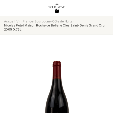
Accueil
›
Vin
›
France
›
Bourgogne
›
Côte de Nuits
›
Nicolas Potel Maison Roche de Bellene Clos Saint-Denis Grand Cru
2005 0,75L