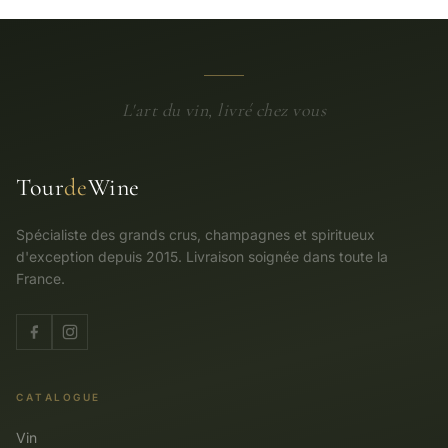
L'art du vin, livré chez vous
Tour
de
Wine
Spécialiste des grands crus, champagnes et spiritueux
d'exception depuis 2015. Livraison soignée dans toute la
France.
CATALOGUE
Vin