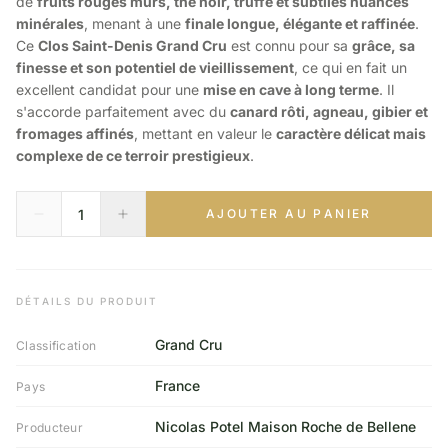
de
fruits rouges mûrs, thé noir, truffe et subtiles nuances
minérales
, menant à une
finale longue, élégante et raffinée
.
Ce
Clos Saint-Denis Grand Cru
est connu pour sa
grâce, sa
finesse et son potentiel de vieillissement
, ce qui en fait un
excellent candidat pour une
mise en cave à long terme
. Il
s'accorde parfaitement avec du
canard rôti, agneau, gibier et
fromages affinés
, mettant en valeur le
caractère délicat mais
complexe de ce terroir prestigieux
.
AJOUTER AU PANIER
DÉTAILS DU PRODUIT
Grand Cru
Classification
France
Pays
Nicolas Potel Maison Roche de Bellene
Producteur