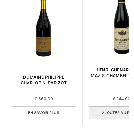
HENRI GUENARD &
MAZIS-CHAMBERTI
DOMAINE PHILIPPE
CRU 2004 0,3
CHARLOPIN-PARIZOT
CHARMES-CHAMBERTIN
GRAND CRU 2006 0,75L
€
360,00
€
144,00
(COPIE)
EN SAVOIR PLUS
AJOUTER AU PA