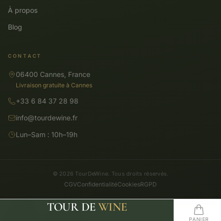
À propos
Blog
CONTACT
06400 Cannes, France
Livraison gratuite à Cannes
+33 6 84 37 28 98
info@tourdewine.fr
Lun–Sam : 10h–19h
© 2026 TourDeWine. Tous droits réservés.
CGV
Confidentialité
Cookies
RGPD
TOUR DE
WINE
CATALOGUE
RECHERCHE
ACCUEIL
FAVORIS
PANIER