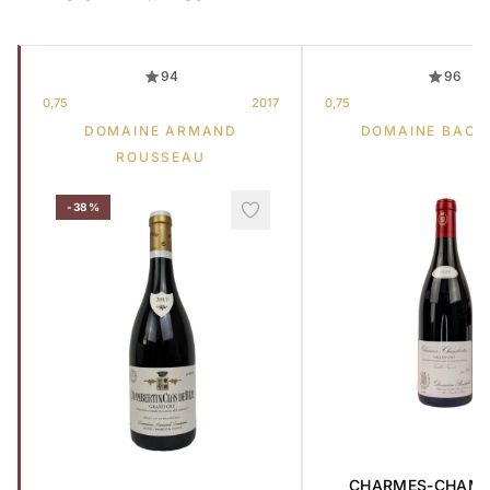
94
96
0,75
2017
0,75
DOMAINE ARMAND
DOMAINE BACH
ROUSSEAU
-38%
CHARMES-CHAMB