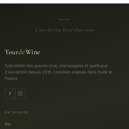
L'art du vin, livré chez vous
Tour
de
Wine
Spécialiste des grands crus, champagnes et spiritueux
d'exception depuis 2015. Livraison soignée dans toute la
France.
CATALOGUE
Vin