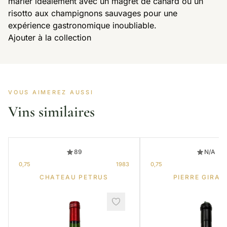
marier idéalement avec un magret de canard ou un
risotto aux champignons sauvages pour une
expérience gastronomique inoubliable.
Ajouter à la collection
VOUS AIMEREZ AUSSI
Vins similaires
89
N/A
0,75
1983
0,75
CHATEAU PETRUS
PIERRE GIRAR