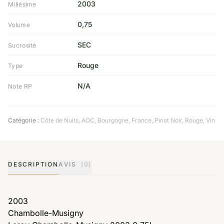
2003
Millésime
0,75
Volume
SEC
Sucrosité
Rouge
Type
N/A
Note RP
Catégorie :
Côte de Nuits
,
AOC
,
Bourgogne
,
France
,
Pinot Noir
,
Rouge
,
Vin
DESCRIPTION
AVIS
(0)
2003
Chambolle-Musigny