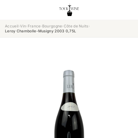
Accueil
›
Vin
›
France
›
Bourgogne
›
Côte de Nuits
›
Leroy Chambolle-Musigny 2003 0,75L