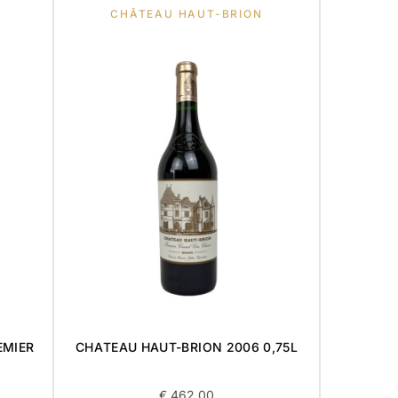
CHÂTEAU HAUT-BRION
HO
EMIER
CHATEAU HAUT-BRION 2006 0,75L
POMM
€
462,00