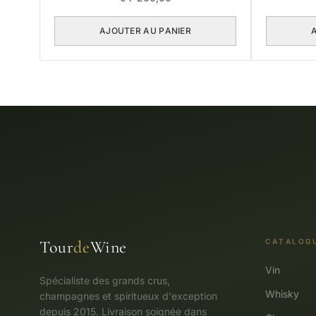
AJOUTER AU PANIER
Tour
de
Wine
CATALOG
Vin
Spécialiste des grands crus,
Whisky
champagnes et spiritueux d'exception
depuis 2015. Livraison soignée dans