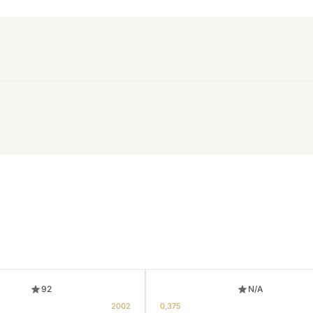
92
N/A
2002
0,375