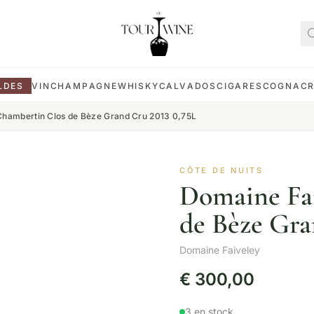
LDES
VIN
CHAMPAGNE
WHISKY
CALVADOS
CIGARES
COGNAC
Chambertin Clos de Bèze Grand Cru 2013 0,75L
CÔTE DE NUITS
Domaine Fa
de Bèze Gra
Domaine Faiveley
€
300,00
3 en stock