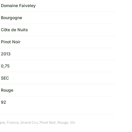
Domaine Faiveley
Bourgogne
Côte de Nuits
Pinot Noir
2013
0,75
SEC
Rouge
92
gne
,
France
,
Grand Cru
,
Pinot Noir
,
Rouge
,
Vin