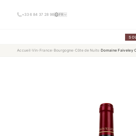
+33 6 84 37 28 98
FR
SO
Accueil
›
Vin
›
France
›
Bourgogne
›
Côte de Nuits
›
Domaine Faiveley 