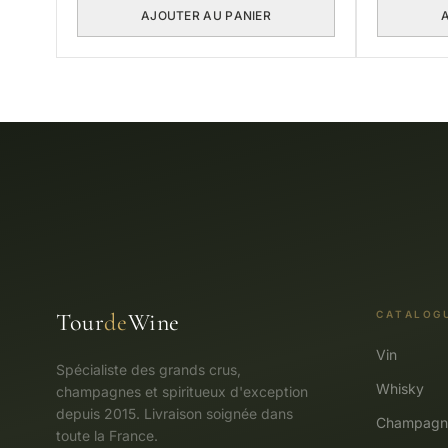
AJOUTER AU PANIER
Tour
de
Wine
CATALOG
Vin
Spécialiste des grands crus,
Whisky
champagnes et spiritueux d'exception
depuis 2015. Livraison soignée dans
Champagn
toute la France.