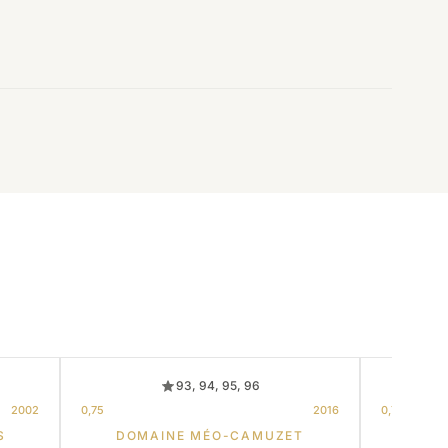
93, 94, 95, 96
2002
0,75
2016
0,75
S
DOMAINE MÉO-CAMUZET
DOM