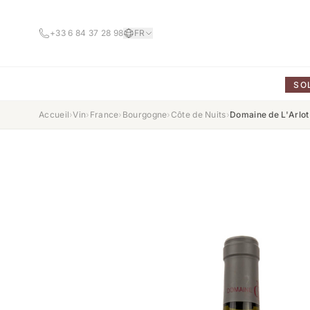
+33 6 84 37 28 98
FR
SO
Accueil
›
Vin
›
France
›
Bourgogne
›
Côte de Nuits
›
Domaine de L'Arlo