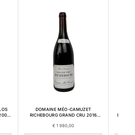
LOS
DOMAINE MÉO-CAMUZET
DOMAI
2002
RICHEBOURG GRAND CRU 2016
DES LA
0,75L
€
1 980,00