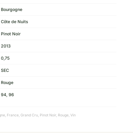
Bourgogne
Côte de Nuits
Pinot Noir
2013
0,75
SEC
Rouge
94, 96
gne
,
France
,
Grand Cru
,
Pinot Noir
,
Rouge
,
Vin