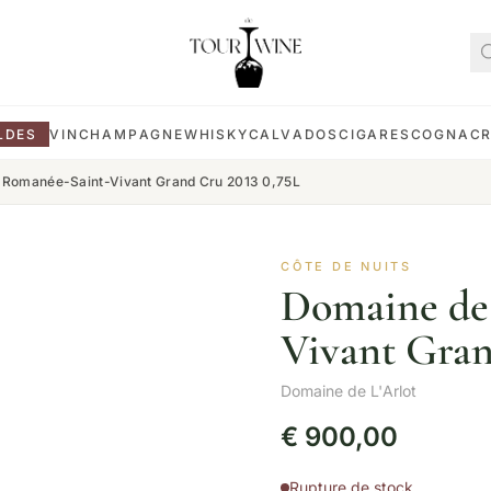
LDES
VIN
CHAMPAGNE
WHISKY
CALVADOS
CIGARES
COGNAC
t Romanée-Saint-Vivant Grand Cru 2013 0,75L
CÔTE DE NUITS
Domaine de 
Vivant Gran
Domaine de L'Arlot
€
900,00
Rupture de stock