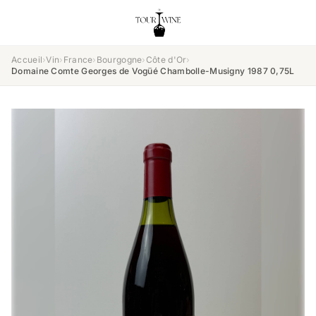
Accueil
›
Vin
›
France
›
Bourgogne
›
Côte d'Or
›
Domaine Comte Georges de Vogüé Chambolle-Musigny 1987 0,75L