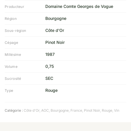
Domaine Comte Georges de Vogue
Producteur
Bourgogne
Région
Côte d'Or
Sous-région
Pinot Noir
Cépage
1987
Millésime
0,75
Volume
SEC
Sucrosité
Rouge
Type
Catégorie :
Côte d'Or
,
AOC
,
Bourgogne
,
France
,
Pinot Noir
,
Rouge
,
Vin