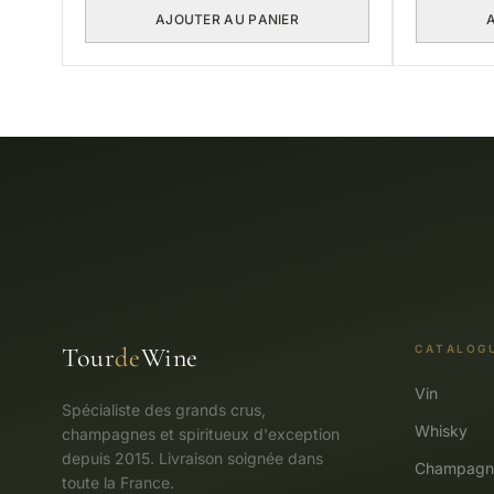
AJOUTER AU PANIER
Tour
de
Wine
CATALOG
Vin
Spécialiste des grands crus,
Whisky
champagnes et spiritueux d'exception
depuis 2015. Livraison soignée dans
Champagn
toute la France.