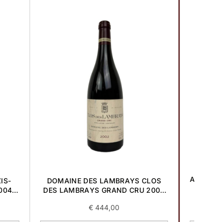
-38%
ARMAND
IS-
DOMAINE DES LAMBRAYS CLOS
CLOS D
004
DES LAMBRAYS GRAND CRU 2002
0,75L
€
444,00