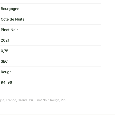
Bourgogne
Côte de Nuits
Pinot Noir
2021
0,75
SEC
Rouge
94, 96
gne
,
France
,
Grand Cru
,
Pinot Noir
,
Rouge
,
Vin