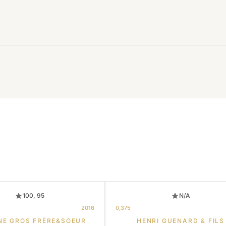
100, 95
N/A
2016
0,375
NE GROS FRÈRE&SOEUR
HENRI GUENARD & FILS