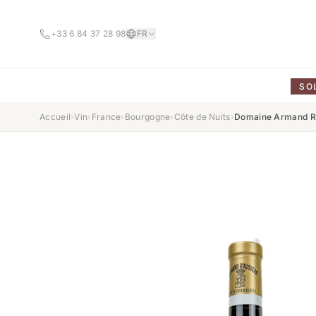
+33 6 84 37 28 98
FR
SO
Accueil
›
Vin
›
France
›
Bourgogne
›
Côte de Nuits
›
Domaine Armand Ro