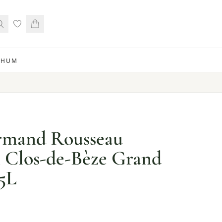
RHUM
mand Rousseau
 Clos-de-Bèze Grand
75L