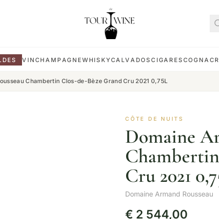
LDES
VIN
CHAMPAGNE
WHISKY
CALVADOS
CIGARES
COGNAC
usseau Chambertin Clos-de-Bèze Grand Cru 2021 0,75L
CÔTE DE NUITS
Domaine Ar
Chambertin
Cru 2021 0,
Domaine Armand Rousseau
€
2 544,00