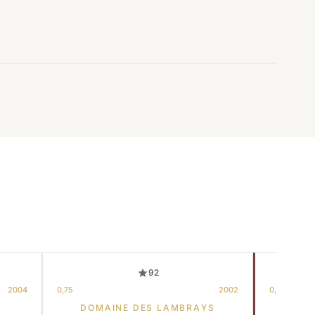
92
2004
0,75
2002
0,75
DOMAINE DES LAMBRAYS
DOMAI