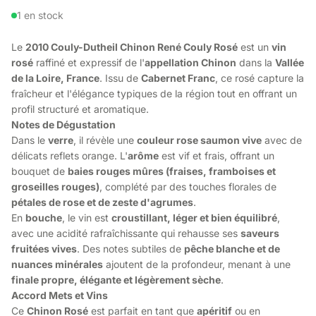
1 en stock
Le
2010 Couly-Dutheil Chinon René Couly Rosé
est un
vin
rosé
raffiné et expressif de l'
appellation Chinon
dans la
Vallée
de la Loire, France
. Issu de
Cabernet Franc
, ce rosé capture la
fraîcheur et l'élégance typiques de la région tout en offrant un
profil structuré et aromatique.
Notes de Dégustation
Dans le
verre
, il révèle une
couleur rose saumon vive
avec de
délicats reflets orange. L'
arôme
est vif et frais, offrant un
bouquet de
baies rouges mûres (fraises, framboises et
groseilles rouges)
, complété par des touches florales de
pétales de rose et de zeste d'agrumes
.
En
bouche
, le vin est
croustillant, léger et bien équilibré
,
avec une acidité rafraîchissante qui rehausse ses
saveurs
fruitées vives
. Des notes subtiles de
pêche blanche et de
nuances minérales
ajoutent de la profondeur, menant à une
finale propre, élégante et légèrement sèche
.
Accord Mets et Vins
Ce
Chinon Rosé
est parfait en tant que
apéritif
ou en