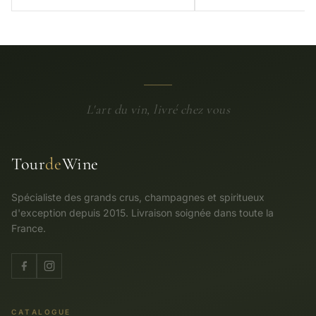
L'art du vin, livré chez vous
Tour
de
Wine
Spécialiste des grands crus, champagnes et spiritueux
d'exception depuis 2015. Livraison soignée dans toute la
France.
CATALOGUE