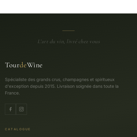
L'art du vin, livré chez vous
Tour
de
Wine
Spécialiste des grands crus, champagnes et spiritueux
d'exception depuis 2015. Livraison soignée dans toute la
France.
CATALOGUE