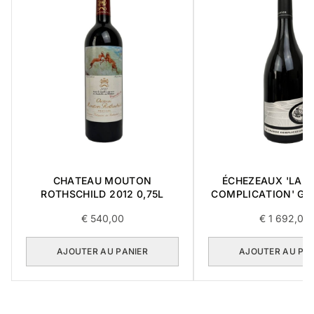
CHATEAU MOUTON
ÉCHEZEAUX 'LA 
ROTHSCHILD 2012 0,75L
COMPLICATION' GR
2018 0,75L BOÎT
€
540,00
€
1 692,00
ARTICLES
AJOUTER AU PANIER
AJOUTER AU PA