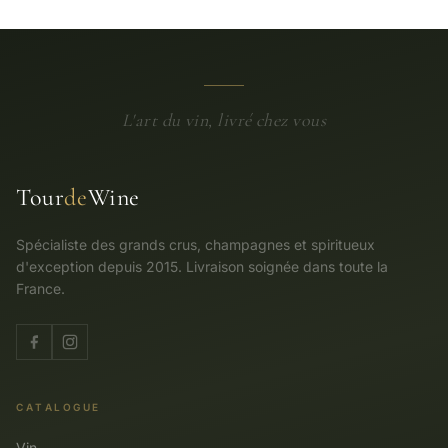
L'art du vin, livré chez vous
Tour
de
Wine
Spécialiste des grands crus, champagnes et spiritueux
d'exception depuis 2015. Livraison soignée dans toute la
France.
CATALOGUE
Vin