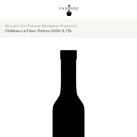
Accueil
›
Vin
›
France
›
Bordeaux
›
Pomerol
›
Château La Fleur-Petrus 2000 0,75L