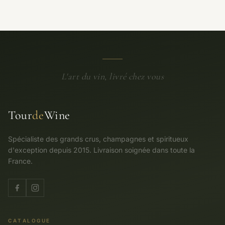
L'art du vin, livré chez vous
Tour
de
Wine
Spécialiste des grands crus, champagnes et spiritueux
d'exception depuis 2015. Livraison soignée dans toute la
France.
CATALOGUE