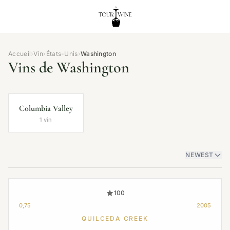
Accueil
›
Vin
›
États-Unis
›
Washington
Vins de Washington
Columbia Valley
1 vin
NEWEST
100
0,75
2005
QUILCEDA CREEK