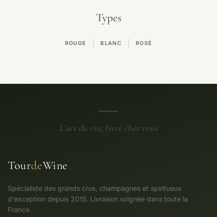
Types
|
|
ROUGE
BLANC
ROSÉ
L'art du vin, livré chez vous
Tour
de
Wine
Spécialiste des grands crus, champagnes et spiritueux
d'exception depuis 2015. Livraison soignée dans toute la
France.