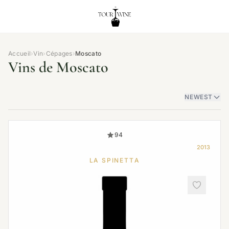
Accueil
›
Vin
›
Cépages
›
Moscato
Vins de Moscato
NEWEST
94
2013
LA SPINETTA