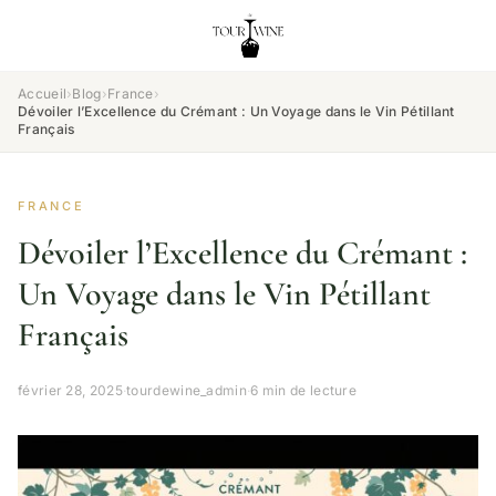
Accueil
›
Blog
›
France
›
Dévoiler l’Excellence du Crémant : Un Voyage dans le Vin Pétillant
Français
FRANCE
Dévoiler l’Excellence du Crémant :
Un Voyage dans le Vin Pétillant
Français
février 28, 2025
·
tourdewine_admin
·
6 min de lecture