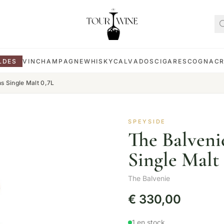
LDES
VIN
CHAMPAGNE
WHISKY
CALVADOS
CIGARES
COGNAC
s Single Malt 0,7L
SPEYSIDE
The Balveni
Single Malt
The Balvenie
€
330,00
1 en stock