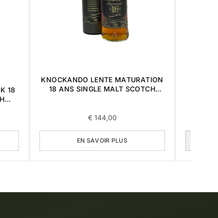
KNOCKANDO LENTE MATURATION
THE MA
18 ANS SINGLE MALT SCOTCH
HARM
K 18
WHISKY 1995 0,7L
H
€
144,00
EN SAVOIR PLUS