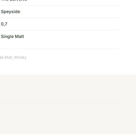
Speyside
0,7
Single Malt
le Malt
,
Whisky