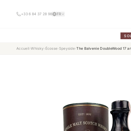
+33 6 84 37 28 98
FR
SO
Accueil
›
Whisky
›
Écosse
›
Speyside
›
The Balvenie DoubleWood 17 an