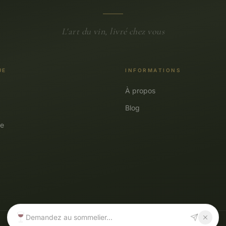
L'art du vin, livré chez vous
UE
INFORMATIONS
À propos
Blog
e
Demandez au sommelier...