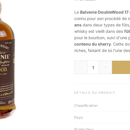
Le
Balvenie DoubleWood 17
connu pour son procédé de ma
ans
dans deux types de fûts,
whisky est vieilli dans des
fû
pour le bourbon, suivi d'une 
contenu du sherry
. Cette do
riches, faisant de lui l'une d
DÉTAILS DU PRODUIT
Classification
Pays
Producteur