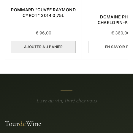
POMMARD "CUVÉE RAYMOND
CYROT" 2014 0,75L
DOMAINE PHIL
CHARLOPIN-PAR
CHARMES-CHAMB
€
96,00
€
360,00
GRAND CRU 2006
(COPIE)
AJOUTER AU PANIER
EN SAVOIR PL
L'art du vin, livré chez vous
Tour
de
Wine