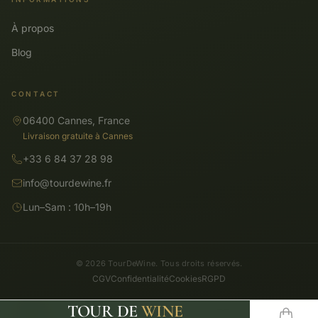
À propos
Blog
CONTACT
06400 Cannes, France
Livraison gratuite à Cannes
+33 6 84 37 28 98
info@tourdewine.fr
Lun–Sam : 10h–19h
© 2026 TourDeWine. Tous droits réservés.
CGV
Confidentialité
Cookies
RGPD
TOUR DE
WINE