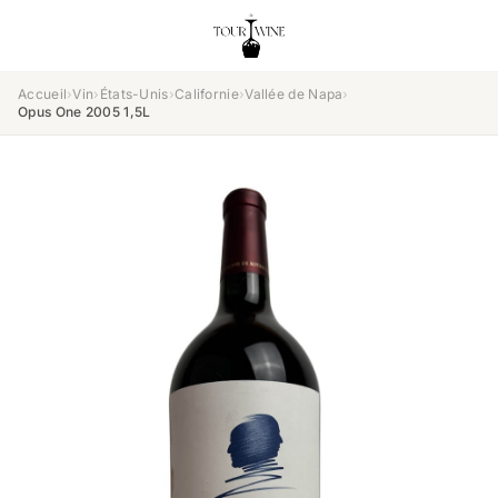
Accueil
›
Vin
›
États-Unis
›
Californie
›
Vallée de Napa
›
Opus One 2005 1,5L