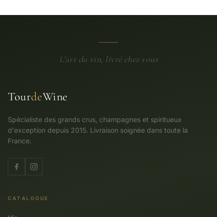
L'art du vin, livré chez vous
Tour
de
Wine
Spécialiste des grands crus, champagnes et spiritueux
d'exception depuis 2015. Livraison soignée dans toute la
France.
CATALOGUE