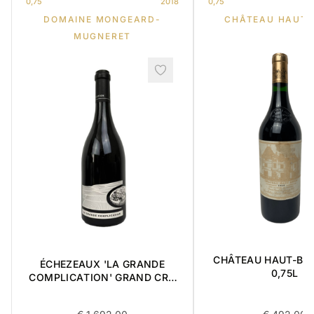
0,75
2018
0,75
DOMAINE MONGEARD-
CHÂTEAU HAUT-
MUGNERET
CHÂTEAU HAUT-BRI
ÉCHEZEAUX 'LA GRANDE
0,75L
COMPLICATION' GRAND CRU
2018 0,75L BOÎTE DE 3
ARTICLES