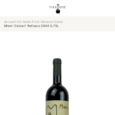
Accueil
›
Vin
›
Italie
›
Friuli-Venezia Giulia
›
Miani 'Calvari' Refosco 2004 0,75L