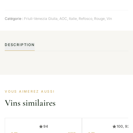
Catégorie :
Friuli-Venezia Giulia
,
AOC
,
Italie
,
Refosco
,
Rouge
,
Vin
DESCRIPTION
VOUS AIMEREZ AUSSI
Vins similaires
94
100, 92