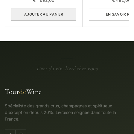
€
1 692,00
€
492,00
AJOUTER AU PANIER
EN SAVOIR PL
L'art du vin, livré chez vous
Tour
de
Wine
Spécialiste des grands crus, champagnes et spiritueux
d'exception depuis 2015. Livraison soignée dans toute la
France.