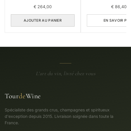
€
264,00
€
86,40
AJOUTER AU PANIER
EN SAVOIR PL
L'art du vin, livré chez vous
Tour
de
Wine
Spécialiste des grands crus, champagnes et spiritueux
d'exception depuis 2015. Livraison soignée dans toute la
France.