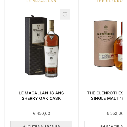
LE MACALLAN
THE GLENROT
LE MACALLAN 18 ANS
THE GLENROTHES 
SHERRY OAK CASK
SINGLE MALT 198
€
450,00
€
552,00
AJOUTER AU PANIER
EN SAVOIR PL