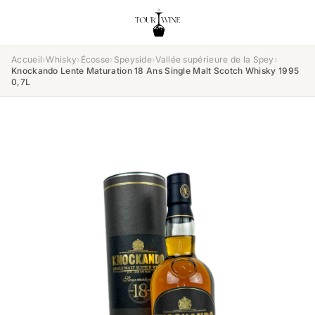
Accueil
›
Whisky
›
Écosse
›
Speyside
›
Vallée supérieure de la Spey
›
Knockando Lente Maturation 18 Ans Single Malt Scotch Whisky 1995
0,7L