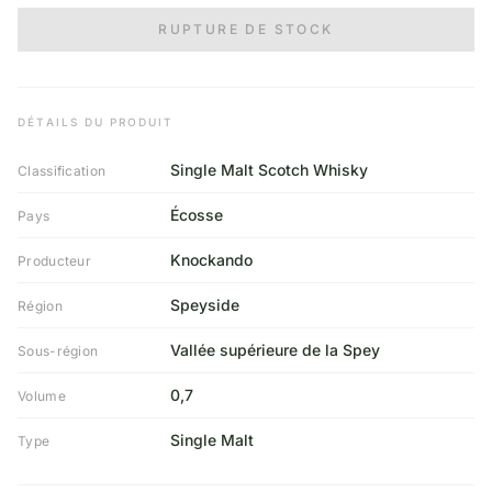
RUPTURE DE STOCK
DÉTAILS DU PRODUIT
Single Malt Scotch Whisky
Classification
Écosse
Pays
Knockando
Producteur
Speyside
Région
Vallée supérieure de la Spey
Sous-région
0,7
Volume
Single Malt
Type