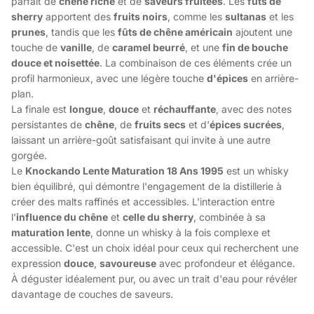
parfait de
chêne riche
et de
saveurs fruitées
. Les
fûts de
sherry
apportent des
fruits noirs
, comme les
sultanas
et les
prunes
, tandis que les
fûts de chêne américain
ajoutent une
touche de
vanille
, de
caramel beurré
, et une
fin de bouche
douce et noisettée
. La combinaison de ces éléments crée un
profil harmonieux, avec une légère touche
d'épices
en arrière-
plan.
La finale est
longue
,
douce
et
réchauffante
, avec des notes
persistantes de
chêne
, de
fruits secs
et d'
épices sucrées
,
laissant un arrière-goût satisfaisant qui invite à une autre
gorgée.
Le
Knockando Lente Maturation 18 Ans 1995
est un whisky
bien équilibré, qui démontre l'engagement de la distillerie à
créer des malts raffinés et accessibles. L'interaction entre
l'
influence du chêne
et
celle du sherry
, combinée à sa
maturation lente
, donne un whisky à la fois complexe et
accessible. C'est un choix idéal pour ceux qui recherchent une
expression
douce
,
savoureuse
avec profondeur et élégance.
À déguster idéalement pur, ou avec un trait d'eau pour révéler
davantage de couches de saveurs.