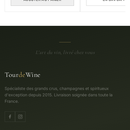
L'art du vin, livré chez vous
Tour
de
Wine
Spécialiste des grands crus, champagnes et spiritueux
d'exception depuis 2015. Livraison soignée dans toute la
France.