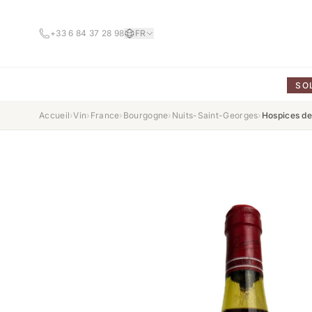
+33 6 84 37 28 98
FR
SO
Accueil
›
Vin
›
France
›
Bourgogne
›
Nuits-Saint-Georges
›
Hospices de