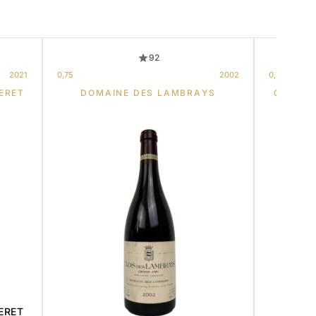
92
2021
0,75
2002
0,75
ERET
DOMAINE DES LAMBRAYS
CHÂTEA
ERET